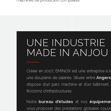
machines de production complètes.
UNE INDUSTRIE
MADE IN ANJOU
Créée en 2007, EM’INOX est une entreprise à 
une douzaine de salariés. Située entre
Angers
dispose d’un parc machine et d’un bâtiment
8000m2 d’infrastructures.
Notre
bureau d’études
et nos
équipeme
vous proposer des prestations globales couvr