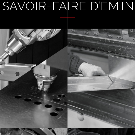
 SAVOIR-FAIRE D’EM’I
PE LASER TÔLES /
PLIAGE CROQ
E LASER TUBES ET
VOIR
PROFILÉS
VOIR