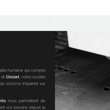
taille humaine qui compte
et
Cholet
, notre société
 de 2000m2 implanté sur
nts
nous permettent de
ant vos besoins depuis la