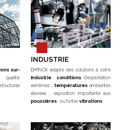
INDUSTRIE
ions sur-
EM’INOX adapte des solutions à votre
ualité,
industrie
:
conditions
d’exploitation
structures
extrêmes ;
températures
ambiantes
élevées ; exposition importante aux
poussières
; ou fortes
vibrations
.