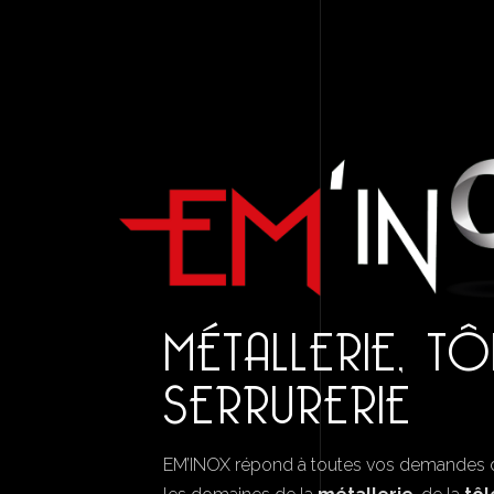
MÉTALLERIE, TÔ
SERRURERIE
EM’INOX répond à toutes vos demandes