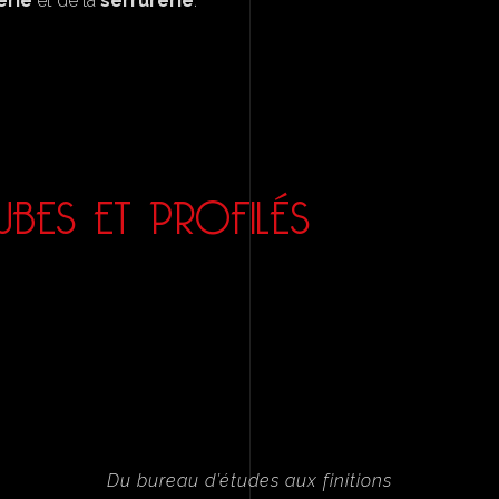
erie
et de la
serrurerie
.
BES ET PROFILÉS
Du bureau d’études aux finitions