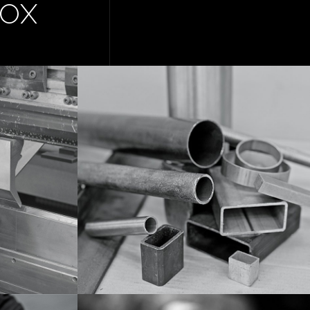
NOX
UAGE
DÉBIT - CISAILLAGE
VOIR