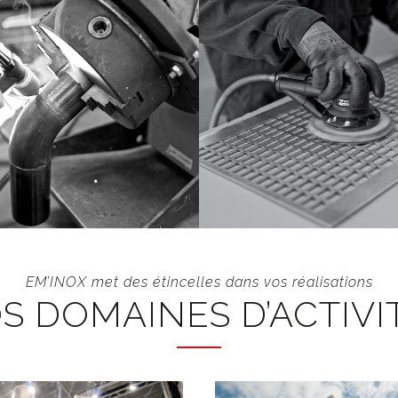
SOUDURE
FINITION
VOIR
VOIR
EM’INOX met des étincelles dans vos réalisations
S DOMAINES D’ACTIVI