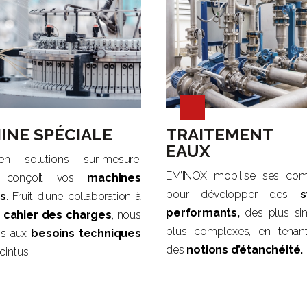
INE SPÉCIALE
TRAITEMENT
EAUX
en solutions sur-mesure,
EM’INOX mobilise ses co
X conçoit vos
machines
pour développer des
s
es
. Fruit d’une collaboration à
performants,
des plus si
n
cahier des charges
, nous
plus complexes, en tena
ns aux
besoins techniques
des
notions d’étanchéité.
ointus.