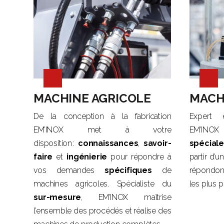
MACHINE AGRICOLE
MACH
De la conception à la fabrication
Expert 
EM’INOX met à votre
EM’INO
disposition :
connaissances
,
savoir-
spécial
faire
et
ingénierie
pour répondre à
partir d’u
vos demandes
spécifiques
de
répondo
machines agricoles. Spécialiste du
les plus p
sur-mesure
, EM’INOX maîtrise
l’ensemble des procédés et réalise des