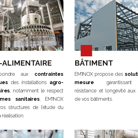
-ALIMENTAIRE
BÂTIMENT
épondre aux
contraintes
EM’INOX propose des
solut
ues
des installations
agro-
mesure
garantissant q
ires
, notamment le respect
résistance et longévité aux 
mes sanitaires
, EM’INOX
de vos bâtiments.
os structures de l’étude du
 réalisation.