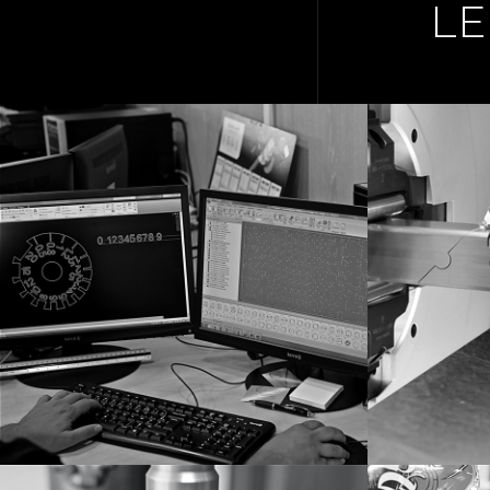
LE
ÉTUDES
DÉCOU
DÉCOUP
VOIR