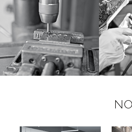
USINAGE
VOIR
NO