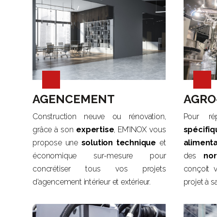
AGENCEMENT
AGRO
Construction neuve ou rénovation,
Pour r
grâce à son
expertise
, EM’INOX vous
spécifiq
propose une
solution technique
et
alimenta
économique sur-mesure pour
des
nor
concrétiser tous vos projets
conçoit v
d’agencement intérieur et extérieur.
projet à sa