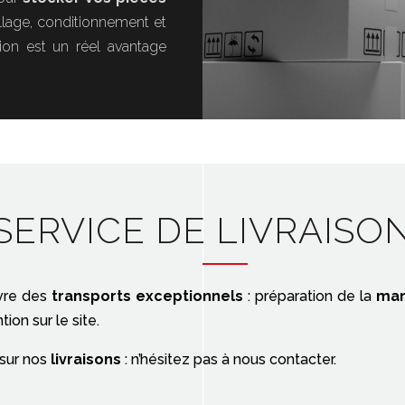
llage, conditionnement et
tion est un réel avantage
SERVICE DE LIVRAISO
vre des
transports exceptionnels
: préparation de la
man
ion sur le site.
 sur nos
livraisons
: n’hésitez pas à nous contacter.