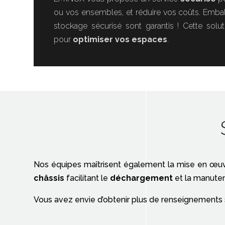
ou vos ensembles, et réduire vos coûts. Emba
stockage sécurisé sont garantis ! Cette solu
pour
optimiser vos espaces
.
Nos équipes maîtrisent également la mise en œu
châssis
facilitant le
déchargement
et la manutent
Vous avez envie d’obtenir plus de renseignements