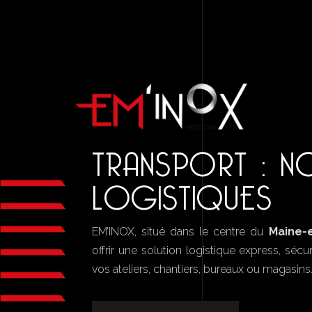
TRANSPORT : N
LOGISTIQUES
EM’INOX, situé dans le centre du
Maine-e
offrir une solution logistique express, sé
vos ateliers, chantiers, bureaux ou magasins