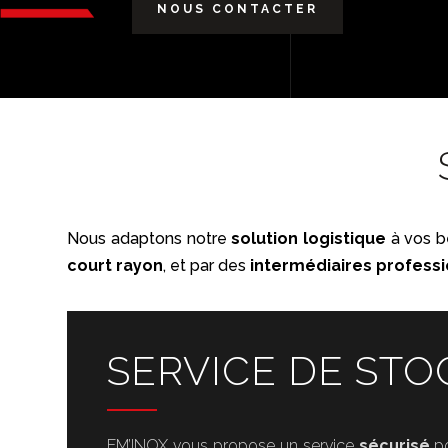
NOUS CONTACTER
Nous adaptons notre
solution logistique
à vos be
court rayon
, et par des
intermédiaires profess
SERVICE DE ST
EM’INOX vous propose un service
sécurisé
p