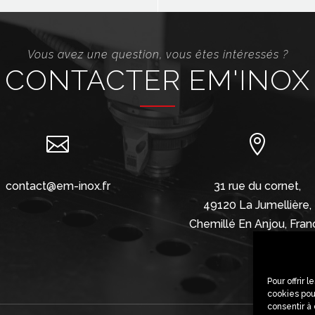
Vous avez une question, vous êtes intéressés ?
CONTACTER EM'INOX


contact@em-inox.fr
31 rue du cornet,
49120 La Jumellière,
Chemillé En Anjou, Fran
Pour offrir 
cookies pou
consentir à